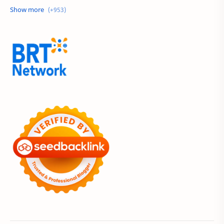
60 Tahun
9.9 Super Shopping Day
Acer
Acer Edu Tech 2024
Acer Indonesia
Adenanta Putra
Adira Expo Bogor
Adira Finance
ADV
ADV160
Adventorial
Aedes Aegypti
AHASS
AHASS Pontianak
AHASS Siaga
AHBI
AHDC 2026
AHM
AHM Best Student
AHM Best Student 2026
AHM Racing
AHM-TSC
AHM-TSC 2026
AHMBS