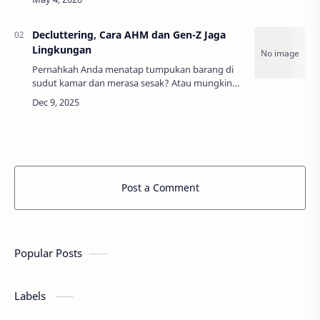
Adrianus Suyadi, SJ – Direktur Lembaga …
Decluttering, Cara AHM dan Gen-Z Jaga
Lingkungan
Pernahkah Anda menatap tumpukan barang di
sudut kamar dan merasa sesak? Atau mungkin
lemari pakaian Anda sudah begitu penuh hingga
sulit mencari kaos favorit, padahal banyak di
ant…
Post a Comment
Popular Posts
Labels