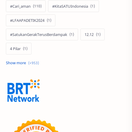
#Cari_aman
#KitaSATUIndonesia
#LFAAPADETIK2024
#SatukanGerakTerusBerdampak
12.12
4 Pilar
60 Tahun
9.9 Super Shopping Day
Acer
Acer Edu Tech 2024
Acer Indonesia
Adenanta Putra
Adira Expo Bogor
Adira Finance
ADV
ADV160
Adventorial
Aedes Aegypti
AHASS