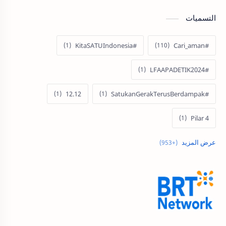
التسميات
#KitaSATUIndonesia
#Cari_aman
#LFAAPADETIK2024
12.12
#SatukanGerakTerusBerdampak
4 Pilar
Acer
9.9 Super Shopping Day
60 Tahun
Acer Indonesia
Acer Edu Tech 2024
Adira Expo Bogor
Adenanta Putra
ADV160
ADV
Adira Finance