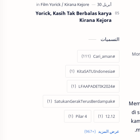
Yorick, Kasih Tak Berbalas karya
Kirana Kejora
التسميات
Mom
#Cari_aman
#KitaSATUIndonesia
#LFAAPADETIK2024
#SatukanGerakTerusBerdampak
Mema
di 
4 Pilar
12.12
kam
m
60 Tahun