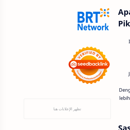
9.9 Super Shopping Day
Ap
Abimanyu Bintang Fermadi
Pi
Acer Edu Tech 2024
Acer
Adenanta Putra
Acer Indonesia
Adira Expo Bogor
ADV
Adira Finance
Deng
Adventorial
ADV160
lebi
AHASS
Aedes Aegypti
AHASS Siaga
AHASS Pontianak
Sa