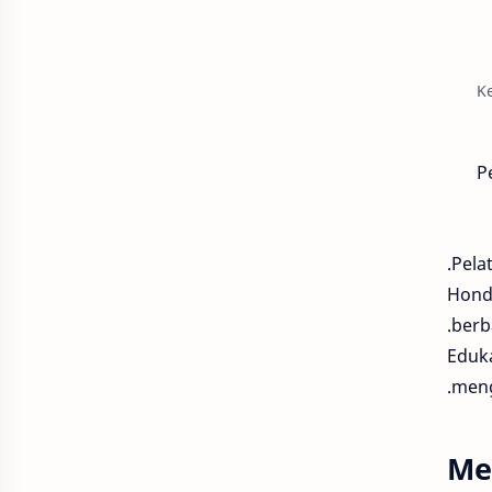
All New BeAT 2024
Ke
All New Honda BeAT
All New Honda BeAT 2024
P
All New Honda BeAT dan New Honda Sonic 150R
All New Honda BeATScoopy
Pela
Honda
All New Honda Vario 125
berb
Eduka
All New Honda Vario 160
meng
AMHealth
AM Greeners
Me
Andal Kharisma HCM