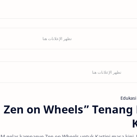
Edukasi
“Zen on Wheels” Tenang
M gelar kampanye Zen on Wheels untuk Kartini masa kini.