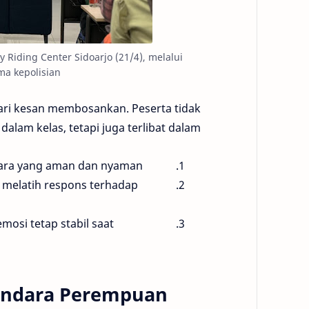
iding Center Sidoarjo (21/4), melalui
a kepolisian.
ari kesan membosankan. Peserta tidak
 dalam kelas, tetapi juga terlibat dalam:
ara yang aman dan nyaman.
 melatih respons terhadap
osi tetap stabil saat
gendara Perempuan