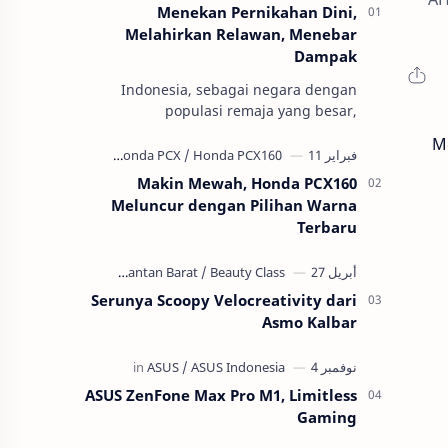
Menekan Pernikahan Dini,
Melahirkan Relawan, Menebar
Dampak
Indonesia, sebagai negara dengan
populasi remaja yang besar,
menghadapi ancaman serius terhadap
Me
masa depan generasinya: pernikahan
usia anak atau per…
Makin Mewah, Honda PCX160
Meluncur dengan Pilihan Warna
Terbaru
Serunya Scoopy Velocreativity dari
Asmo Kalbar
ASUS ZenFone Max Pro M1, Limitless
Gaming