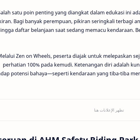
Salah satu poin penting yang diangkat dalam edukasi ini a
kiran. Bagi banyak perempuan, pikiran seringkali terbagi 
ingga daftar belanjaan saat sedang memacu kendaraan. Be
Melalui Zen on Wheels, peserta diajak untuk melepaskan s
perhatian 100% pada kemudi. Ketenangan diri adalah kunci
adap potensi bahaya—seperti kendaraan yang tiba-tiba me
seruan di AHM Safety Riding Park