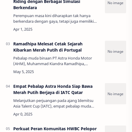
Riding dengan Berbagai Simulasi
Berkendara
Perempuan masa kini diharapkan tak hanya
berkendara dengan gaya, tetapi juga memiliki
kesadaran tinggi akan keselamatan diri. Untuk
itu, dalam memaknai Hari Kartini 2025, PT Astra …
Ramadhipa Melesat Cetak Sejarah
Kibarkan Merah Putih di Portugal
Pebalap muda binaan PT Astra Honda Motor
(AHM), Muhammad Kiandra Ramadhipa,
menunjukan potensinya mampu melesat cepat di
arena balap Eropa. Bahkan, Ramadhipa bisa
meraih podium per…
Empat Pebalap Astra Honda Siap Bawa
Merah Putih Berjaya di IATC Qatar
Melanjutkan perjuangan pada ajang Idemitsu
Asia Talent Cup (IATC), empat pebalap muda
binaan PT Astra Honda Motor (AHM) optimis dan
bertekad kuat dalam menghadapi balapan akhir
pek…
Perkuat Peran Komunitas HWBC Pelopor