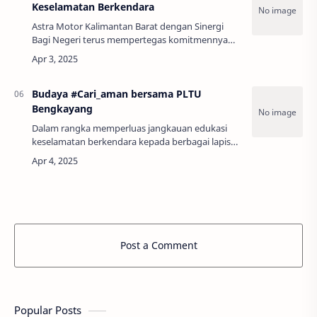
Keselamatan Berkendara
Astra Motor Kalimantan Barat dengan Sinergi
Bagi Negeri terus mempertegas komitmennya
dalam menanamkan budaya berkendara aman
dan bertanggung jawab melalui kegiatan Edukasi
Teori S…
Budaya #Cari_aman bersama PLTU
Bengkayang
Dalam rangka memperluas jangkauan edukasi
keselamatan berkendara kepada berbagai lapisan
masyarakat, Astra Motor Kalimantan Barat
melalui tim Safety Riding kembali
menyelenggarakan…
Post a Comment
Popular Posts