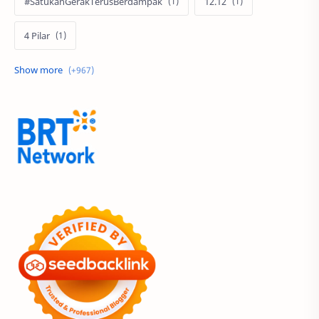
#SatukanGerakTerusBerdampak
12.12
4 Pilar
60 Tahun
9.9 Super Shopping Day
Abimanyu Bintang Fermadi
Acer
Acer Edu Tech 2024
Acer Indonesia
Adenanta Putra
Adira Expo Bogor
Adira Finance
ADV
ADV160
Adventorial
Aedes Aegypti
AHASS
AHASS Pontianak
AHASS Siaga
AHBI
AHDC 2026
AHM
AHM Best Student