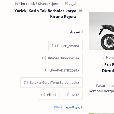
Yorick, Kasih Tak Berbalas karya
Kirana Kejora
التسميات
#Cari_aman
#KitaSATUIndonesia
Era 
Dimul
#LFAAPADETIK2024
#SatukanGerakTerusBerdampak
Pasar sepe
kembali berga
4 Pilar
12.12
satu amunisi 
Mot
60 Tahun