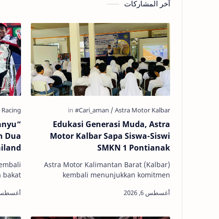
آخر المشاركات
anyu
Edukasi Generasi Muda, Astra
h Dua
Motor Kalbar Sapa Siswa-Siswi
ailand
SMKN 1 Pontianak
kembali
Astra Motor Kalimantan Barat (Kalbar)
 bakat
kembali menunjukkan komitmen
a Motor
nyatanya dalam menjaga keselamatan
impre…
pengguna jalan raya, khususnya di
kalangan gene…