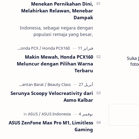
Menekan Pernikahan Dini,
Melahirkan Relawan, Menebar
Dampak
Indonesia, sebagai negara dengan
populasi remaja yang besar,
menghadapi ancaman serius terhadap
masa depan generasinya: pernikahan
usia anak atau per…
Makin Mewah, Honda PCX160
Suka 
Meluncur dengan Pilihan Warna
foto
Terbaru
Serunya Scoopy Velocreativity dari
Asmo Kalbar
ASUS ZenFone Max Pro M1, Limitless
Gaming