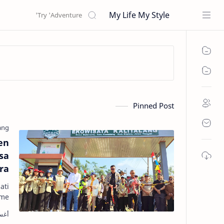
My Life My Style
Pinned Post
en
sa
ra
ati
me…