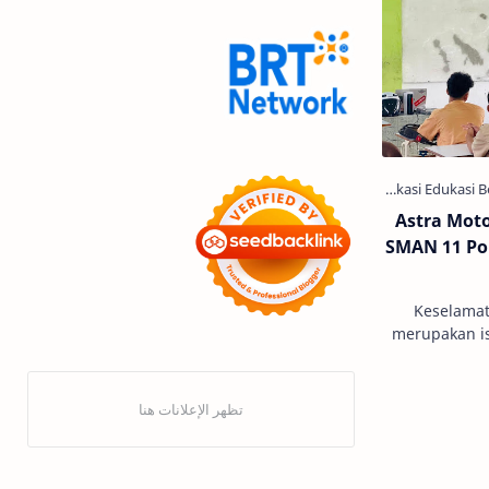
9.9 Super Shopping Day
Abimanyu Bintang Fermadi
Acer Edu Tech 2024
Acer
Adenanta Putra
Acer Indonesia
Astra Moto
Adira Expo Bogor
SMAN 11 Po
ADV
Adira Finance
Keselamat
merupakan i
Adventorial
ADV160
perhatian 
pihak. Komi
AHASS
Aedes Aegypti
AHASS Siaga
AHASS Pontianak