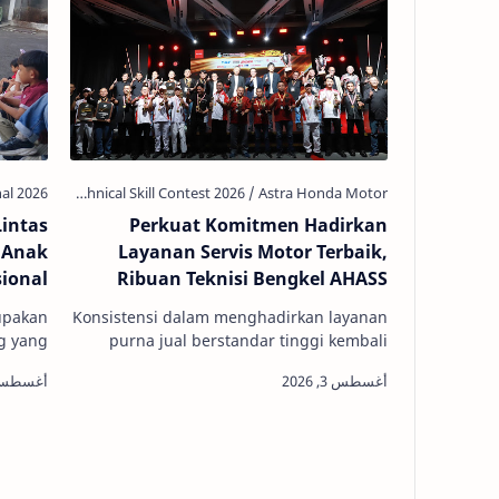
Lintas
Perkuat Komitmen Hadirkan
 Anak
Layanan Servis Motor Terbaik,
ional
Ribuan Teknisi Bengkel AHASS
Asah Kompetensi di Technical Skill
upakan
Konsistensi dalam menghadirkan layanan
Contest
ng yang
purna jual berstandar tinggi kembali
s dari
dibuktikan oleh PT Astra Honda Motor
tepatan
(AHM) melalui ajang tahunan Astra H…
n peri…