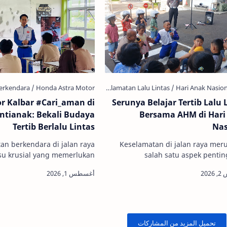
r Kalbar #Cari_aman di
Serunya Belajar Tertib Lalu 
ntianak: Bekali Budaya
Bersama AHM di Hari
Tertib Berlalu Lintas
Nas
an berkendara di jalan raya
Keselamatan di jalan raya mer
su krusial yang memerlukan
salah satu aspek penti
berkelanjutan dari berbagai
memerlukan perhatian khusu
tmen nyata dalam menekan …
seluruh lapisan masyarakat. Ber
denga