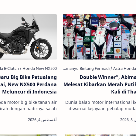
Baru Big Bike Petualang
“Double Winner”, Abim
ai, New NX500 Perdana
Melesat Kibarkan Merah Puti
Meluncur di Indonesia
Kali di Th
da motor big bike tanah air
Dunia balap motor internasional 
irah dengan hadirnya salah
diwarnai kejayaan pebalap muda
terbaru dari PT Astra Honda
Indonesia. Binaaan PT Astra Hond
or (AHM). Bagi para pecinta…
(AHM) menunjukkan dominasi 