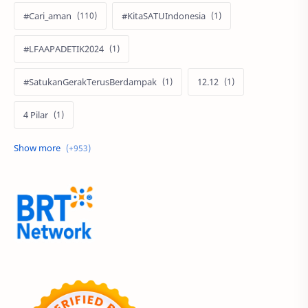
#Cari_aman
#KitaSATUIndonesia
#LFAAPADETIK2024
#SatukanGerakTerusBerdampak
12.12
4 Pilar
60 Tahun
9.9 Super Shopping Day
Acer
Acer Edu Tech 2024
Acer Indonesia
Adenanta Putra
Adira Expo Bogor
Adira Finance
ADV
ADV160
Adventorial
Aedes Aegypti
AHASS