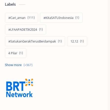
Labels
#Cari_aman
#KitaSATUIndonesia
#LFAAPADETIK2024
#SatukanGerakTerusBerdampak
12.12
4 Pilar
60 Tahun
9.9 Super Shopping Day
Abimanyu Bintang Fermadi
Acer
Acer Edu Tech 2024
Acer Indonesia
Adenanta Putra
Adira Expo Bogor