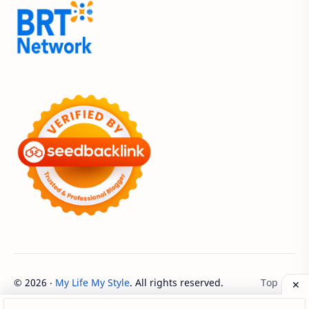
Acer Edu Tech 2024
Acer Indonesia
Adenanta Putra
Adira Expo Bogor
Adira Finance
ADV
ADV160
Adventorial
Aedes Aegypti
AHASS
AHASS Pontianak
AHASS Siaga
AHBI
AHDC 2026
AHM
AHM Best Student
AHM Best Student 2026
AHM Racing
AHM Technical Skill Contest 2026
AHM-TSC
©
2026
‧
My Life My Style
. All rights reserved.
AHM-TSC 2026
AHMBS
AHRS