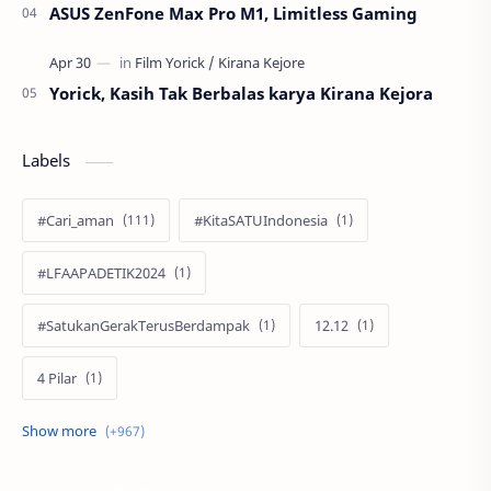
ASUS ZenFone Max Pro M1, Limitless Gaming
Yorick, Kasih Tak Berbalas karya Kirana Kejora
Labels
#Cari_aman
#KitaSATUIndonesia
#LFAAPADETIK2024
#SatukanGerakTerusBerdampak
12.12
4 Pilar
60 Tahun
9.9 Super Shopping Day
Abimanyu Bintang Fermadi
Acer