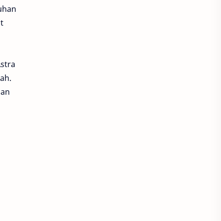
tuhan
AP250
Aplikasi
t
Aplikasi Keuangan
Aplikasi MotorkuX
ARRC
stra
ah.
ARRC 2024
ARRC 2025
man
p
ARRC 2026
ARRC Motegi
Arsenal
Arsenio
ART
Asia Production
Asia Road Racing Championship
Asia Superbike 1000