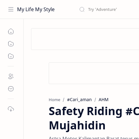
My Life My Style
#Cari_aman
AHM
Home
Safety Riding #
Mujahidin
Astra Motor Kalimantan Barat terus me