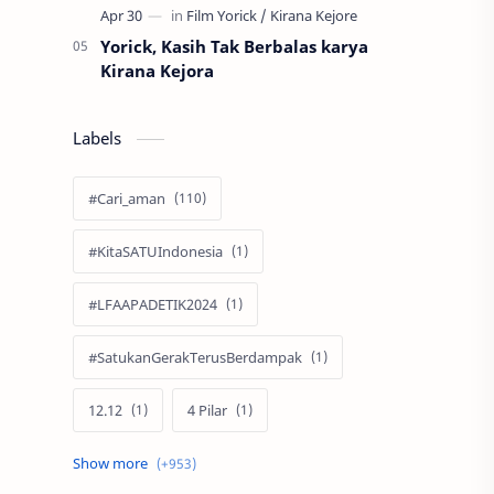
Yorick, Kasih Tak Berbalas karya
Kirana Kejora
Labels
#Cari_aman
#KitaSATUIndonesia
#LFAAPADETIK2024
#SatukanGerakTerusBerdampak
12.12
4 Pilar
60 Tahun