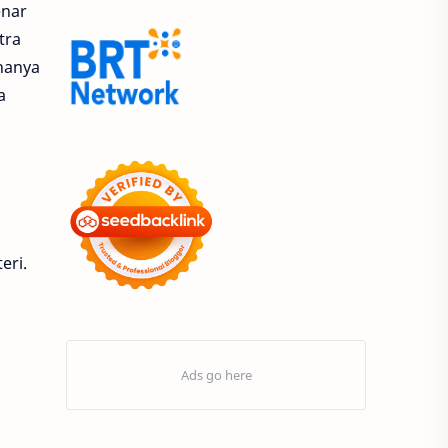
enar
9.9 Super Shopping Day
Acer
tra
hanya
Acer Edu Tech 2024
a
Acer Indonesia
Adenanta Putra
Adira Expo Bogor
Adira Finance
ADV
ADV160
Adventorial
eri.
Aedes Aegypti
AHASS
AHASS Pontianak
AHASS Siaga
AHBI
AHDC 2026