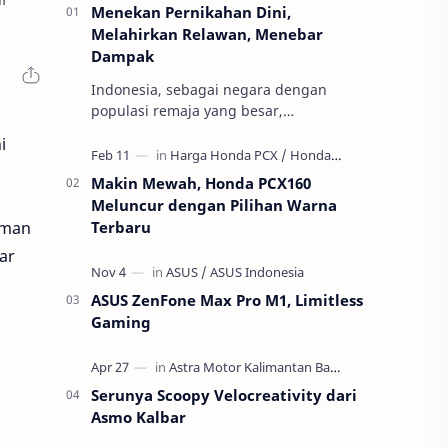
Menekan Pernikahan Dini,
Melahirkan Relawan, Menebar
Dampak
Indonesia, sebagai negara dengan
populasi remaja yang besar,
menghadapi ancaman serius terhadap
i
masa depan generasinya: pernikahan
usia anak atau per…
Makin Mewah, Honda PCX160
Meluncur dengan Pilihan Warna
aman
Terbaru
ar
ASUS ZenFone Max Pro M1, Limitless
Gaming
Serunya Scoopy Velocreativity dari
Asmo Kalbar