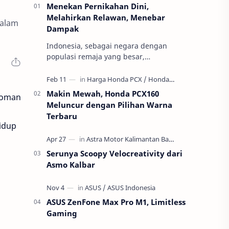
Menekan Pernikahan Dini,
Melahirkan Relawan, Menebar
dalam
Dampak
Indonesia, sebagai negara dengan
populasi remaja yang besar,
menghadapi ancaman serius terhadap
masa depan generasinya: pernikahan
usia anak atau per…
Makin Mewah, Honda PCX160
doman
Meluncur dengan Pilihan Warna
Terbaru
idup
Serunya Scoopy Velocreativity dari
Asmo Kalbar
ASUS ZenFone Max Pro M1, Limitless
Gaming