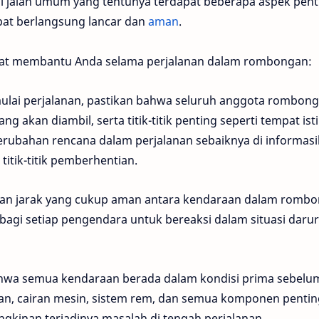
di jalan umum yang tentunya terdapat beberapa aspek pent
apat berlangsung lancar dan
aman
.
apat membantu Anda selama perjalanan dalam rombongan:
ulai perjalanan, pastikan bahwa seluruh anggota rombon
 akan diambil, serta titik-titik penting seperti tempat ist
 perubahan rencana dalam perjalanan sebaiknya di informas
 titik-titik pemberhentian.
an jarak yang cukup aman antara kendaraan dalam rombo
agi setiap pengendara untuk bereaksi dalam situasi darur
hwa semua kendaraan berada dalam kondisi prima sebelu
ban, cairan mesin, sistem rem, dan semua komponen pentin
ngkinan terjadinya masalah di tengah perjalanan.