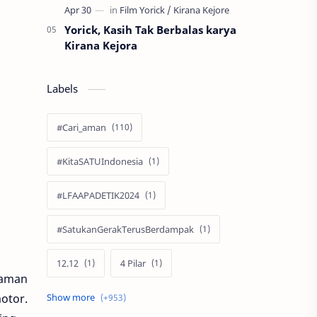
Yorick, Kasih Tak Berbalas karya
Kirana Kejora
Labels
#Cari_aman
#KitaSATUIndonesia
#LFAAPADETIK2024
#SatukanGerakTerusBerdampak
12.12
4 Pilar
laman
60 Tahun
otor.