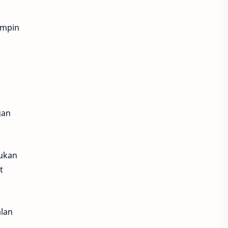
AHM
AHM Best Student
AHM Best Student 2026
impin
AHM Racing
AHM-TSC
AHM-TSC 2026
AHMBS
AHRS
AHRT
gan
AHRT 2026
AHSRIC
AHSRTC
AHYPP
AI
kukan
t
All New BeAT
All New BeAT 2024
lan
All New Honda BeAT