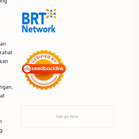
ing
9.9 Super Shopping Day
Acer
Acer Edu Tech 2024
Acer Indonesia
Adenanta Putra
gan
Adira Expo Bogor
irahat
ikan
Adira Finance
ADV
ADV160
Adventorial
ngan.
at
Aedes Aegypti
AHASS
AHASS Pontianak
AHASS Siaga
m
AHBI
AHDC 2026
g