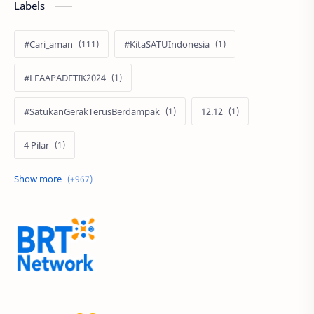
Labels
#Cari_aman
#KitaSATUIndonesia
#LFAAPADETIK2024
#SatukanGerakTerusBerdampak
12.12
4 Pilar
60 Tahun
9.9 Super Shopping Day
Abimanyu Bintang Fermadi
Acer
Acer Edu Tech 2024
Acer Indonesia
Adenanta Putra
Adira Expo Bogor
Adira Finance
ADV
ADV160