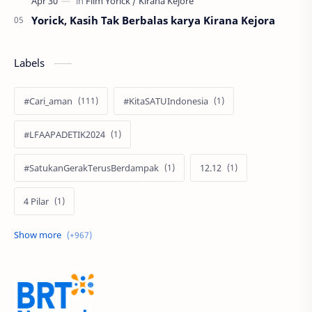
Yorick, Kasih Tak Berbalas karya Kirana Kejora
Labels
#Cari_aman
#KitaSATUIndonesia
#LFAAPADETIK2024
#SatukanGerakTerusBerdampak
12.12
4 Pilar
60 Tahun
9.9 Super Shopping Day
Abimanyu Bintang Fermadi
Acer
Acer Edu Tech 2024
Acer Indonesia