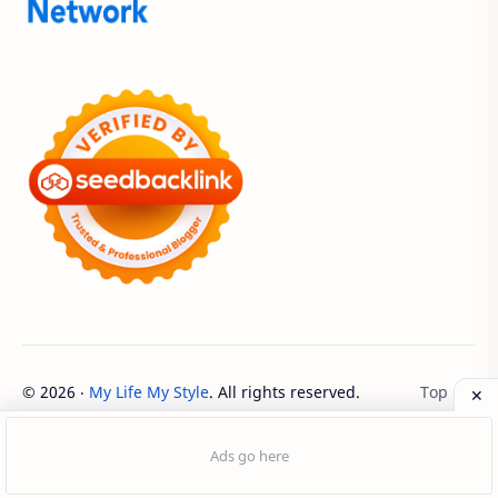
Adenanta Putra
Adira Expo Bogor
Adira Finance
ADV
ADV160
Adventorial
Aedes Aegypti
AHASS
AHASS Pontianak
AHASS Siaga
AHBI
AHDC 2026
AHM
AHM Best Student
AHM Best Student 2026
AHM Racing
AHM Technical Skill Contest 2026
AHM-TSC
©
2026
‧
My Life My Style
. All rights reserved.
AHM-TSC 2026
AHMBS
AHRS
AHRT
AHRT 2026
AHSRIC