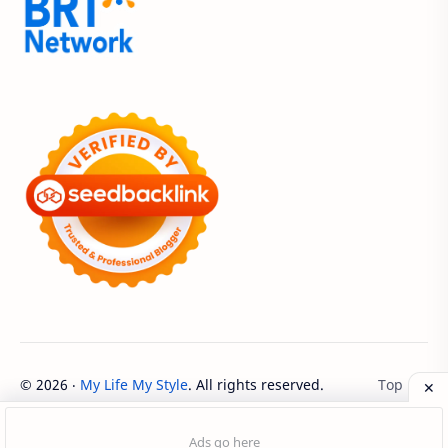
Acer Edu Tech 2024
Acer Indonesia
Adenanta Putra
Adira Expo Bogor
Adira Finance
ADV
ADV160
Adventorial
Aedes Aegypti
AHASS
AHASS Pontianak
AHASS Siaga
AHBI
AHDC 2026
AHM
AHM Best Student
AHM Best Student 2026
AHM Racing
AHM Technical Skill Contest 2026
AHM-TSC
©
2026
‧
My Life My Style
. All rights reserved.
AHM-TSC 2026
AHMBS
AHRS