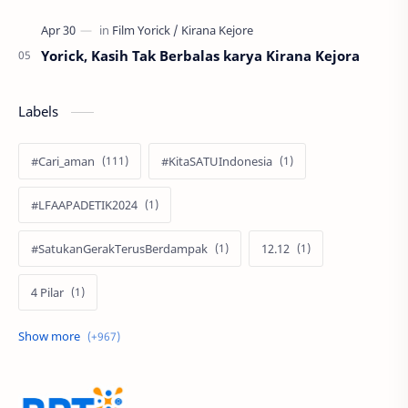
Yorick, Kasih Tak Berbalas karya Kirana Kejora
Labels
#Cari_aman
#KitaSATUIndonesia
#LFAAPADETIK2024
#SatukanGerakTerusBerdampak
12.12
4 Pilar
60 Tahun
9.9 Super Shopping Day
Abimanyu Bintang Fermadi
Acer