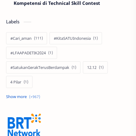
Kompetensi di Technical Skill Contest
Labels
#Cari_aman
#KitaSATUIndonesia
#LFAAPADETIK2024
#SatukanGerakTerusBerdampak
12.12
4 Pilar
60 Tahun
9.9 Super Shopping Day
Abimanyu Bintang Fermadi
Acer
Acer Edu Tech 2024
Acer Indonesia