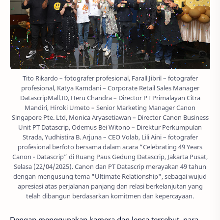
Tito Rikardo – fotografer profesional, Farall Jibril – fotografer
profesional, Katya Kamdani – Corporate Retail Sales Manager
DatascripMall.ID, Heru Chandra – Director PT Primalayan Citra
Mandiri, Hiroki Umeto – Senior Marketing Manager Canon
Singapore Pte. Ltd, Monica Aryasetiawan – Director Canon Business
Unit PT Datascrip, Odemus Bei Witono – Direktur Perkumpulan
Strada, Yudhistira B. Arjuna – CEO Volab, Lili Aini – fotografer
profesional berfoto bersama dalam acara “Celebrating 49 Years
Canon - Datascrip” di Ruang Paus Gedung Datascrip, Jakarta Pusat,
Selasa (22/04/2025). Canon dan PT Datascrip merayakan 49 tahun
dengan mengusung tema "Ultimate Relationship", sebagai wujud
apresiasi atas perjalanan panjang dan relasi berkelanjutan yang
telah dibangun berdasarkan komitmen dan kepercayaan.
Dengan menggunakan kamera dan lensa tersebut, para