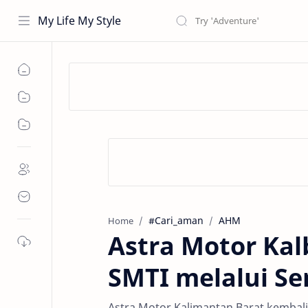
My Life My Style
#Cari_aman
AHM
Home
Astra Motor Kal
SMTI melalui Se
Astra Motor Kalimantan Barat kemba