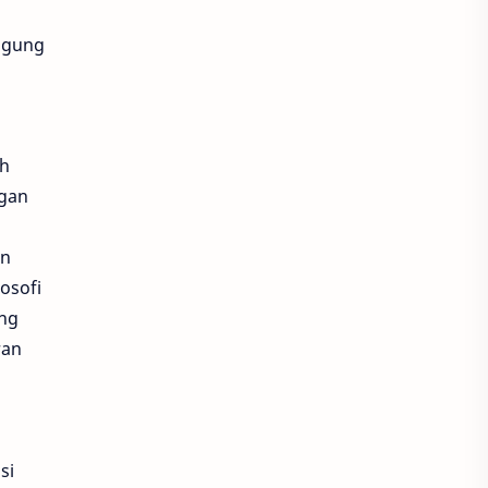
ARRC 2026
ARRC Motegi
i
nggung
Arsenal
Arsenio
ART
Asia Production
Asia Road Racing Championship
ah
ngan
Asia Superbike 1000
an
Asia Talent Cup
osofi
ang
Asia-Oceania Honda Safety Instructor Competition
ran
ASMO
Asmo Kalbar
ASSA 2024
Astra
m
si
Astra Honda