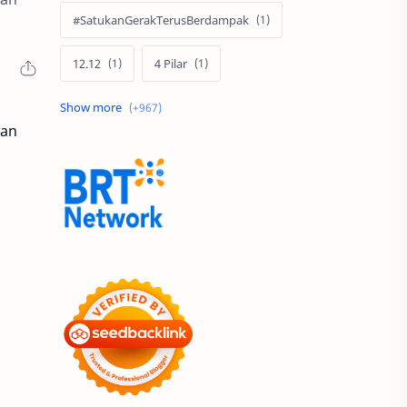
#SatukanGerakTerusBerdampak
12.12
4 Pilar
60 Tahun
ran
9.9 Super Shopping Day
Abimanyu Bintang Fermadi
Acer
Acer Edu Tech 2024
Acer Indonesia
Adenanta Putra
Adira Expo Bogor
Adira Finance
ADV