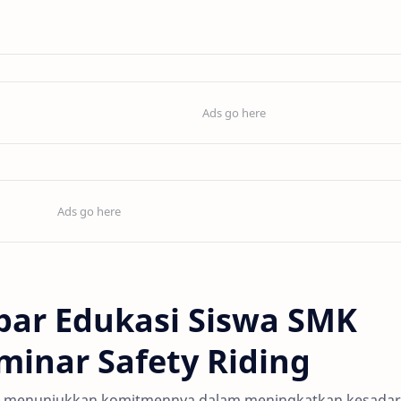
bar Edukasi Siswa SMK
minar Safety Riding
li menunjukkan komitmennya dalam meningkatkan kesada