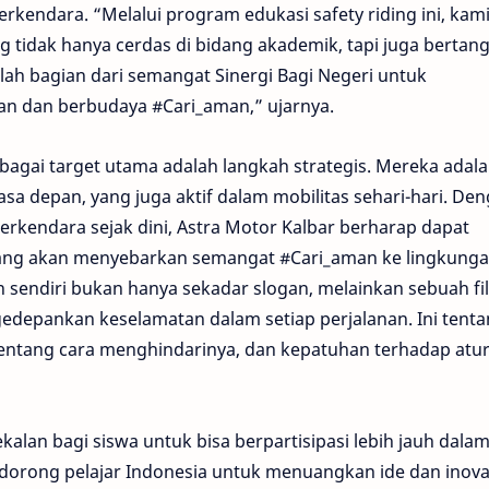
rkendara. “Melalui program edukasi safety riding ini, kam
g tidak hanya cerdas di bidang akademik, tapi juga berta
dalah bagian dari semangat Sinergi Bagi Negeri untuk
n dan berbudaya #Cari_aman,” ujarnya.
agai target utama adalah langkah strategis. Mereka adal
sa depan, yang juga aktif dalam mobilitas sehari-hari. De
erkendara sejak dini, Astra Motor Kalbar berharap dapat
ang akan menyebarkan semangat #Cari_aman ke lingkung
sendiri bukan hanya sekadar slogan, melainkan sebuah fil
edepankan keselamatan dalam setiap perjalanan. Ini tent
tentang cara menghindarinya, dan kepatuhan terhadap atu
kalan bagi siswa untuk bisa berpartisipasi lebih jauh dala
orong pelajar Indonesia untuk menuangkan ide dan inova