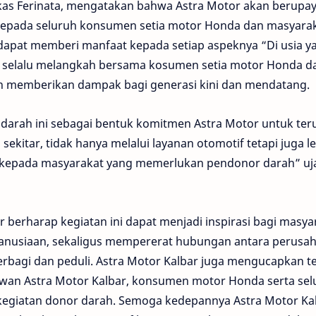
ukas Ferinata, mengatakan bahwa Astra Motor akan berupa
kepada seluruh konsumen setia motor Honda dan masyara
dapat memberi manfaat kepada setiap aspeknya “Di usia y
an selalu melangkah bersama kosumen setia motor Honda d
en memberikan dampak bagi generasi kini dan mendatang.
darah ini sebagai bentuk komitmen Astra Motor untuk ter
kitar, tidak hanya melalui layanan otomotif tetapi juga l
g kepada masyarakat yang memerlukan pendonor darah” uj
r berharap kegiatan ini dapat menjadi inspirasi bagi masya
emanusiaan, sekaligus mempererat hubungan antara perusa
bagi dan peduli. Astra Motor Kalbar juga mengucapkan t
aryawan Astra Motor Kalbar, konsumen motor Honda serta se
 kegiatan donor darah. Semoga kedepannya Astra Motor Ka