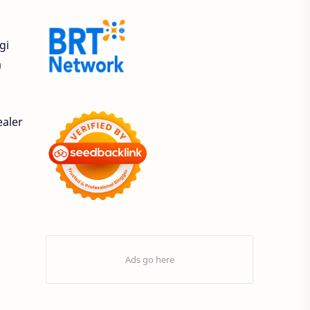
9.9 Super Shopping Day
gi
Abimanyu Bintang Fermadi
a
Acer
Acer Edu Tech 2024
Acer Indonesia
Adenanta Putra
ealer
Adira Expo Bogor
Adira Finance
ADV
ADV160
Adventorial
Aedes Aegypti
AHASS
AHASS Pontianak
AHASS Siaga