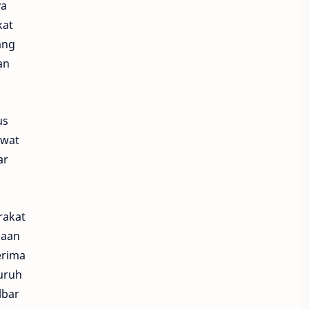
Asia Road Racing Championship
ya
kat
Asia Superbike 1000
ang
an
Asia Talent Cup
Asia-Oceania Honda Safety Instructor Competition
us
ASMO
Asmo Kalbar
ewat
ar
ASSA 2024
Astra
Astra Honda
rakat
Astra Honda Authorized Service Station
haan
erima
Astra Honda Berbagi
luruh
lbar
Astra Honda Berbagi Ilmu