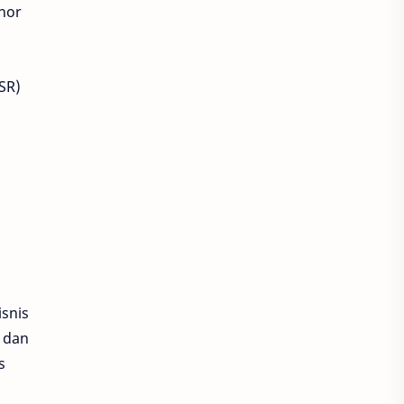
onor
All New BeAT 2024
All New Honda BeAT
SR)
All New Honda BeAT 2024
All New Honda BeAT dan New Honda Sonic 150R
All New Honda BeATScoopy
All New Honda Vario 125
All New Honda Vario 160
isnis
AM Greeners
AMHealth
l dan
s
Andal Kharisma HCM