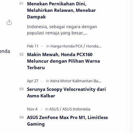
Menekan Pernikahan Dini,
Melahirkan Relawan, Menebar
Dampak
Indonesia, sebagai negara dengan
populasi remaja yang besar,
menghadapi ancaman serius terhadap
masa depan generasinya: pernikahan
Honda
usia anak atau per…
Makin Mewah, Honda PCX160
Meluncur dengan Pilihan Warna
Terbaru
Serunya Scoopy Velocreativity dari
Asmo Kalbar
ASUS ZenFone Max Pro M1, Limitless
Gaming