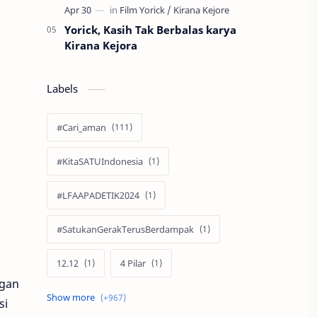
Yorick, Kasih Tak Berbalas karya
Kirana Kejora
Labels
#Cari_aman
#KitaSATUIndonesia
#LFAAPADETIK2024
#SatukanGerakTerusBerdampak
12.12
4 Pilar
ngan
60 Tahun
si