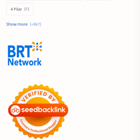
4 Pilar
60 Tahun
9.9 Super Shopping Day
Abimanyu Bintang Fermadi
Acer
Acer Edu Tech 2024
Acer Indonesia
Adenanta Putra
Adira Expo Bogor
Adira Finance
ADV
ADV160
Adventorial
Aedes Aegypti
AHASS
AHASS Pontianak
AHASS Siaga
AHBI
AHDC 2026
AHM
AHM Best Student