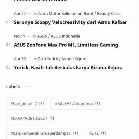
Serunya Scoopy Velocreativity dari Asmo Kalbar
ASUS ZenFone Max Pro M1, Limitless Gaming
Yorick, Kasih Tak Berbalas karya Kirana Kejora
Labels
#Cari_aman
#KitaSATUIndonesia
#LFAAPADETIK2024
#SatukanGerakTerusBerdampak
12.12