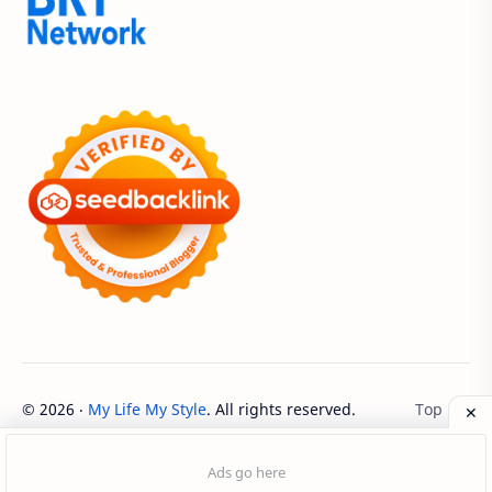
Acer Edu Tech 2024
Acer Indonesia
Adenanta Putra
Adira Expo Bogor
Adira Finance
ADV
ADV160
Adventorial
Aedes Aegypti
AHASS
AHASS Pontianak
AHASS Siaga
AHBI
AHDC 2026
AHM
AHM Best Student
AHM Best Student 2026
AHM Racing
AHM Technical Skill Contest 2026
AHM-TSC
©
2026
‧
My Life My Style
. All rights reserved.
AHM-TSC 2026
AHMBS
AHRS
AHRT
AHRT 2026
AHSRIC