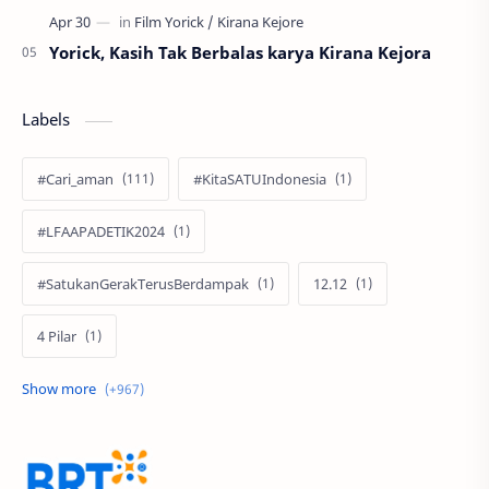
Yorick, Kasih Tak Berbalas karya Kirana Kejora
Labels
#Cari_aman
#KitaSATUIndonesia
#LFAAPADETIK2024
#SatukanGerakTerusBerdampak
12.12
4 Pilar
60 Tahun
9.9 Super Shopping Day
Abimanyu Bintang Fermadi
Acer