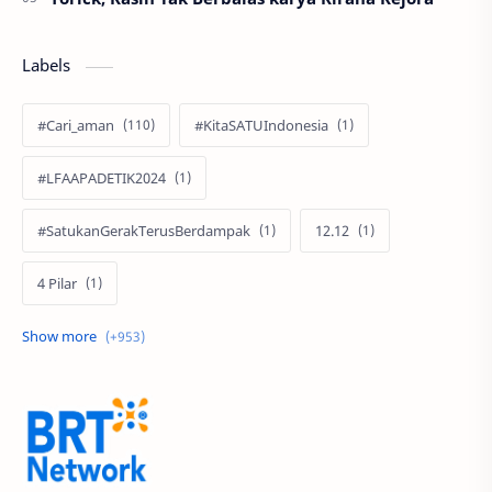
Labels
#Cari_aman
#KitaSATUIndonesia
#LFAAPADETIK2024
#SatukanGerakTerusBerdampak
12.12
4 Pilar
60 Tahun
9.9 Super Shopping Day
Acer
Acer Edu Tech 2024
Acer Indonesia
Adenanta Putra
Adira Expo Bogor