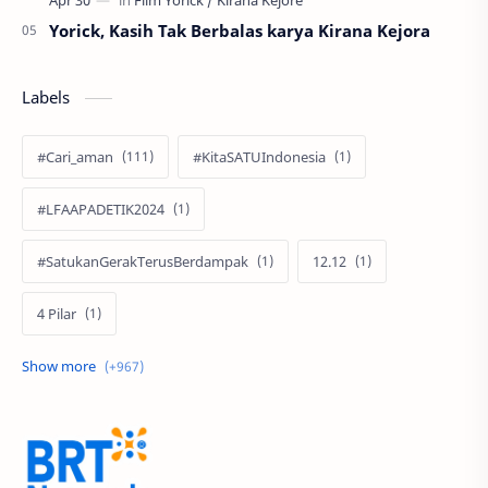
Yorick, Kasih Tak Berbalas karya Kirana Kejora
Labels
#Cari_aman
#KitaSATUIndonesia
#LFAAPADETIK2024
#SatukanGerakTerusBerdampak
12.12
4 Pilar
60 Tahun
9.9 Super Shopping Day
Abimanyu Bintang Fermadi
Acer
Acer Edu Tech 2024
Acer Indonesia