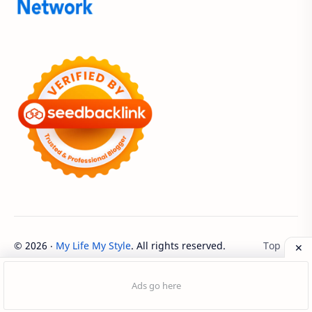
Adenanta Putra
Adira Expo Bogor
Adira Finance
ADV
ADV160
Adventorial
Aedes Aegypti
AHASS
AHASS Pontianak
AHASS Siaga
AHBI
AHDC 2026
AHM
AHM Best Student
AHM Best Student 2026
AHM Racing
AHM Technical Skill Contest 2026
AHM-TSC
©
2026
‧
My Life My Style
. All rights reserved.
AHM-TSC 2026
AHMBS
AHRS
AHRT
AHRT 2026
AHSRIC