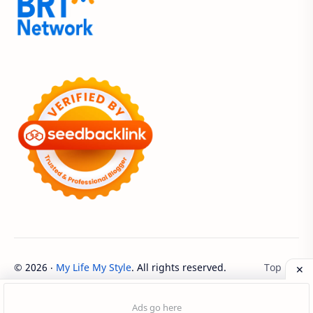
Acer Edu Tech 2024
Acer Indonesia
Adenanta Putra
Adira Expo Bogor
Adira Finance
ADV
ADV160
Adventorial
Aedes Aegypti
AHASS
AHASS Pontianak
AHASS Siaga
AHBI
AHDC 2026
AHM
AHM Best Student
AHM Best Student 2026
AHM Racing
AHM Technical Skill Contest 2026
AHM-TSC
©
2026
‧
My Life My Style
. All rights reserved.
AHM-TSC 2026
AHMBS
AHRS
AHRT
AHRT 2026
AHSRIC