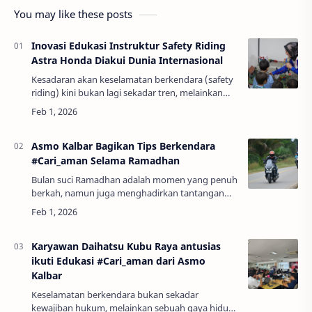
You may like these posts
Inovasi Edukasi Instruktur Safety Riding
Astra Honda Diakui Dunia Internasional
Kesadaran akan keselamatan berkendara (safety
riding) kini bukan lagi sekadar tren, melainkan
kebutuhan mendasar bagi masyarakat modern.
Di tengah upaya meningkatkan budaya tertib …
Asmo Kalbar Bagikan Tips Berkendara
#Cari_aman Selama Ramadhan
Bulan suci Ramadhan adalah momen yang penuh
berkah, namun juga menghadirkan tantangan
tersendiri bagi para pengendara sepeda
motor. Berkendara dengan
#Cari_amanPerubahan pola …
Karyawan Daihatsu Kubu Raya antusias
ikuti Edukasi #Cari_aman dari Asmo
Kalbar
Keselamatan berkendara bukan sekadar
kewajiban hukum, melainkan sebuah gaya hidup