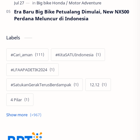
Era Baru Big Bike Petualang Dimulai, New NX500
Perdana Meluncur di Indonesia
Labels
#Cari_aman
#KitaSATUIndonesia
#LFAAPADETIK2024
#SatukanGerakTerusBerdampak
12.12
4 Pilar
60 Tahun
9.9 Super Shopping Day
Abimanyu Bintang Fermadi
Acer