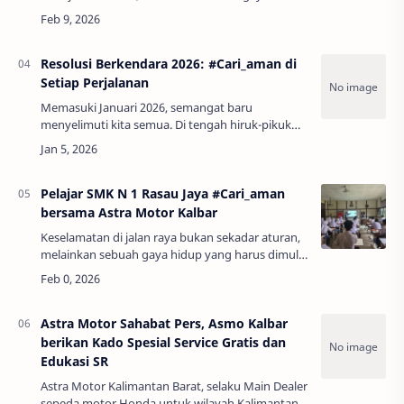
dan bentuk penghargaan terhadap nilai
nyawa. Momen Peserta sedang memahami
keselematan berken…
Resolusi Berkendara 2026: #Cari_aman di
Setiap Perjalanan
Memasuki Januari 2026, semangat baru
menyelimuti kita semua. Di tengah hiruk-pikuk
rencana liburan, target karier, dan resolusi pribadi
lainnya, ada satu hal yang sering kali luput…
Pelajar SMK N 1 Rasau Jaya #Cari_aman
bersama Astra Motor Kalbar
Keselamatan di jalan raya bukan sekadar aturan,
melainkan sebuah gaya hidup yang harus dimulai
sejak dini. Menyadari hal tersebut, Astra Motor
Kalimantan Barat kembali memperkuat k…
Astra Motor Sahabat Pers, Asmo Kalbar
berikan Kado Spesial Service Gratis dan
Edukasi SR
Astra Motor Kalimantan Barat, selaku Main Dealer
sepeda motor Honda untuk wilayah Kalimantan