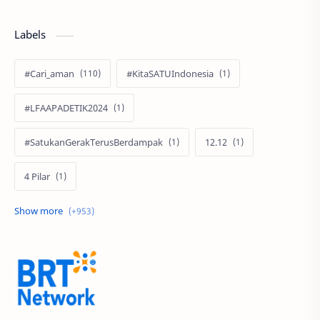
Labels
#Cari_aman
#KitaSATUIndonesia
#LFAAPADETIK2024
#SatukanGerakTerusBerdampak
12.12
4 Pilar
60 Tahun
9.9 Super Shopping Day
Acer
Acer Edu Tech 2024
Acer Indonesia
Adenanta Putra
Adira Expo Bogor
Adira Finance
ADV
ADV160