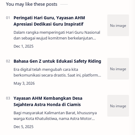
You may like these posts
Peringati Hari Guru, Yayasan AHM
Apresiasi Dedikasi Guru Inspiratif
Dalam rangka memperingati Hari Guru Nasional
dan sebagai wujud komitmen berkelanjutan
dalam mendukung kualitas pendidikan, Yayasan
Astra Honda Motor (Yayasan AHM) sukses
menggelar …
Bahasa Gen Z untuk Edukasi Safety Riding
Era digital telah mengubah cara kita
berkomunikasi secara drastis. Saat ini, platform
media sosial seperti TikTok, Instagram Reels, dan
YouTube Shorts mendominasi konsumsi
informas…
Yayasan AHM Kembangkan Desa
Sejahtera Astra Honda di Ciamis
Bagi masyarakat Kalimantan Barat, khususnya
warga Kota Khatulistiwa, nama Astra Motor
Center Pontianak bukan sekadar tempat untuk
membeli sepeda motor. Terletak strategis di