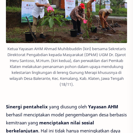
Ketua Yayasan AHM Ahmad Muhibbuddin (kiri) bersama Sekretaris
Direktorat Pengabdian kepada Masyarakat (DPkM) UGM Dr. Djarot
Heru Santoso, M.Hum. (kiri kedua), dan perwakilan dari Pemkab
Klaten melakukan penanaman pohon dalam upaya mendukung
kelestarian lingkungan di lereng Gunung Merapi khususnya di
wilayah Desa Balerante, Kec. Kemalang, Kab. Klaten, Jawa Tengah
(18/11).
Sinergi pentahelix
yang diusung oleh
Yayasan AHM
berhasil menciptakan model pengembangan desa berbasis
kemitraan yang
menciptakan nilai sosial
berkelanjutan
. Hal ini tidak hanya meningkatkan daya