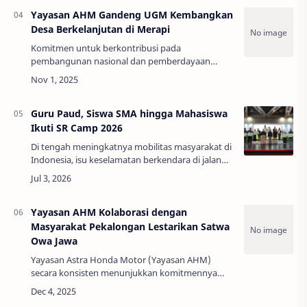
jantun…
Yayasan AHM Gandeng UGM Kembangkan
Desa Berkelanjutan di Merapi
Komitmen untuk berkontribusi pada
pembangunan nasional dan pemberdayaan
masyarakat terus diwujudkan melalui inisiatif
kolaboratif yang berdampak jangka panjang.
Salah satu inisiati…
Guru Paud, Siswa SMA hingga Mahasiswa
Ikuti SR Camp 2026
Di tengah meningkatnya mobilitas masyarakat di
Indonesia, isu keselamatan berkendara di jalan
raya kian krusial untuk diperhatikan. Guna
menekan angka kecelakaan lalu lintas dan me…
Yayasan AHM Kolaborasi dengan
Masyarakat Pekalongan Lestarikan Satwa
Owa Jawa
Yayasan Astra Honda Motor (Yayasan AHM)
secara konsisten menunjukkan komitmennya
terhadap pelestarian keanekaragaman hayati
Indonesia, yang menjadi pilar penting dalam