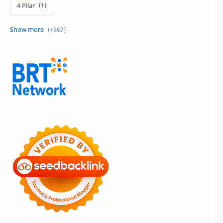
4 Pilar
60 Tahun
9.9 Super Shopping Day
Abimanyu Bintang Fermadi
Acer
Acer Edu Tech 2024
Acer Indonesia
Adenanta Putra
Adira Expo Bogor
Adira Finance
ADV
ADV160
Adventorial
Aedes Aegypti
AHASS
AHASS Pontianak
AHASS Siaga
AHBI
AHDC 2026
AHM
AHM Best Student
AHM Best Student 2026
AHM Racing