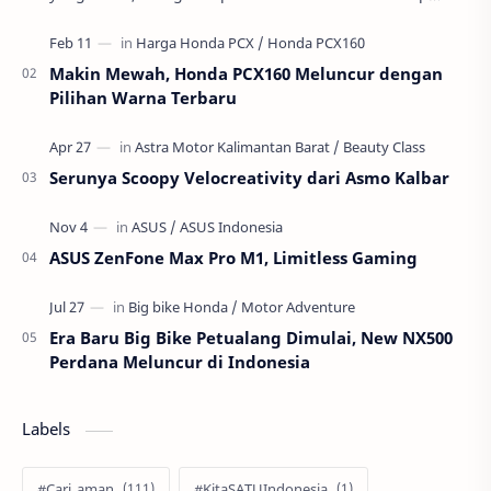
masa depan generasinya: pernikahan usia anak atau
per…
Makin Mewah, Honda PCX160 Meluncur dengan
Pilihan Warna Terbaru
Serunya Scoopy Velocreativity dari Asmo Kalbar
ASUS ZenFone Max Pro M1, Limitless Gaming
Era Baru Big Bike Petualang Dimulai, New NX500
Perdana Meluncur di Indonesia
Labels
#Cari_aman
#KitaSATUIndonesia