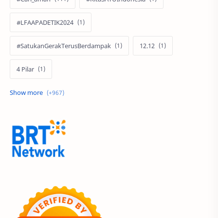
#LFAAPADETIK2024
#SatukanGerakTerusBerdampak
12.12
4 Pilar
60 Tahun
9.9 Super Shopping Day
Abimanyu Bintang Fermadi
Acer
Acer Edu Tech 2024
Acer Indonesia
Adenanta Putra
Adira Expo Bogor
Adira Finance
ADV
ADV160
Adventorial
Aedes Aegypti
AHASS