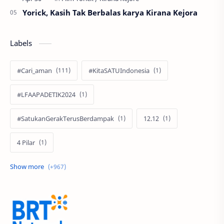
Yorick, Kasih Tak Berbalas karya Kirana Kejora
Labels
#Cari_aman
#KitaSATUIndonesia
#LFAAPADETIK2024
#SatukanGerakTerusBerdampak
12.12
4 Pilar
60 Tahun
9.9 Super Shopping Day
Abimanyu Bintang Fermadi
Acer
Acer Edu Tech 2024
Acer Indonesia