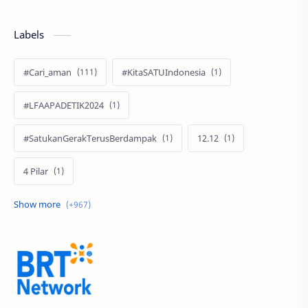
Labels
#Cari_aman
#KitaSATUIndonesia
#LFAAPADETIK2024
#SatukanGerakTerusBerdampak
12.12
4 Pilar
60 Tahun
9.9 Super Shopping Day
Abimanyu Bintang Fermadi
Acer
Acer Edu Tech 2024
Acer Indonesia
Adenanta Putra
Adira Expo Bogor