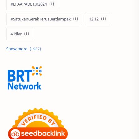
#LFAAPADETIK2024
#SatukanGerakTerusBerdampak
12.12
4 Pilar
60 Tahun
9.9 Super Shopping Day
Abimanyu Bintang Fermadi
Acer
Acer Edu Tech 2024
Acer Indonesia
Adenanta Putra
Adira Expo Bogor
Adira Finance
ADV
ADV160
Adventorial
Aedes Aegypti
AHASS
AHASS Pontianak
AHASS Siaga
AHBI