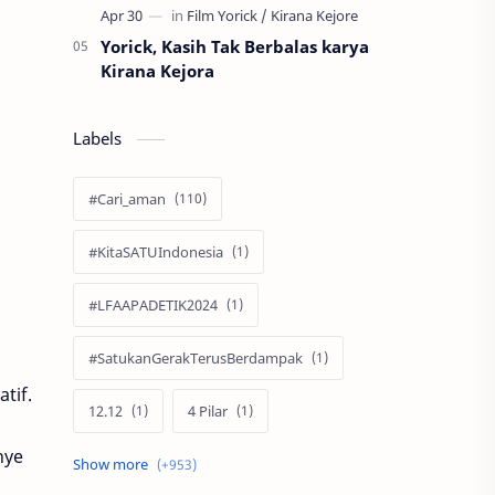
Yorick, Kasih Tak Berbalas karya
Kirana Kejora
Labels
#Cari_aman
#KitaSATUIndonesia
#LFAAPADETIK2024
#SatukanGerakTerusBerdampak
tif.
12.12
4 Pilar
nye
60 Tahun