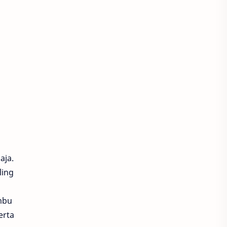
AHM
AHM Best Student
AHM Best Student 2026
AHM Racing
AHM-TSC
AHM-TSC 2026
AHMBS
AHRS
AHRT
AHRT 2026
AHSRIC
AHSRTC
AHYPP
AI
aja.
ling
All New BeAT
All New BeAT 2024
mbu
erta
All New Honda BeAT