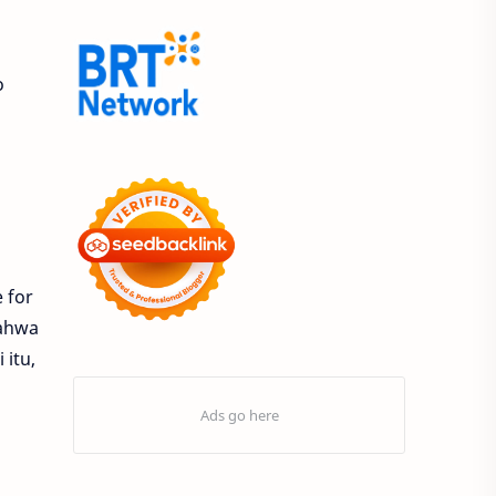
9.9 Super Shopping Day
Acer
Acer Edu Tech 2024
o
Acer Indonesia
Adenanta Putra
Adira Expo Bogor
Adira Finance
ADV
ADV160
Adventorial
 for
bahwa
Aedes Aegypti
AHASS
 itu,
AHASS Pontianak
AHASS Siaga
AHBI
AHDC 2026