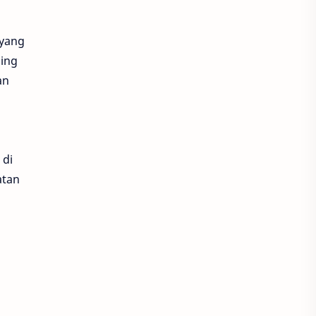
AP250
Aplikasi
 yang
Aplikasi Keuangan
ding
an
Aplikasi MotorkuX
ARRC
ARRC 2024
ARRC 2025
ARRC 2026
ARRC Motegi
 di
atan
Arsenal
Arsenio
ART
Asia Production
Asia Road Racing Championship
Asia Superbike 1000