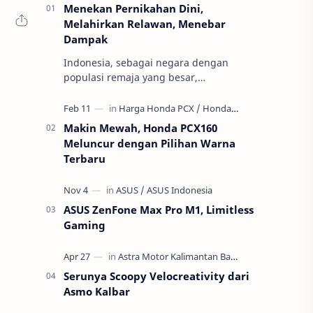
Menekan Pernikahan Dini,
Melahirkan Relawan, Menebar
Dampak
Indonesia, sebagai negara dengan
populasi remaja yang besar,
menghadapi ancaman serius terhadap
masa depan generasinya: pernikahan
usia anak atau per…
Makin Mewah, Honda PCX160
Meluncur dengan Pilihan Warna
Terbaru
ASUS ZenFone Max Pro M1, Limitless
Gaming
Serunya Scoopy Velocreativity dari
Asmo Kalbar